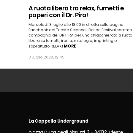
A ruota libera tra relax, fumetti e
paperi con il Dr. Pira!
Mercoledì 8 luglio alle 18.00 in diretta sulla pagina
Facebook del Trieste Science+Fiction Festival saremo 
compagnia del DR.PIRA per una chiacchierata a ruota
libera su fumetti, ironia, mitologia, imprinting e
MORE
soprattutto RELAX!
3 Luglio 2020, 12:45
La Cappella Underground
piazza Duca degli Abruzzi, 3 – 34132 Trieste