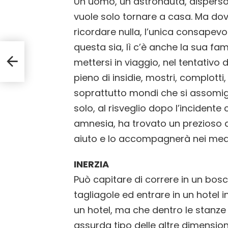
Un uomo, un astronauta, disperso n
vuole solo tornare a casa. Ma do
ricordare nulla, l’unica consapev
questa sia, lì c’è anche la sua fa
mettersi in viaggio, nel tentativo 
pieno di insidie, mostri, complotti,
soprattutto mondi che si assomigl
solo, al risveglio dopo l’incident
amnesia, ha trovato un prezioso al
aiuto e lo accompagnerà nei meand
INERZIA
Può capitare di correre in un bos
tagliagole ed entrare in un hotel i
un hotel, ma che dentro le stanze
assurda tipo delle altre dimensio