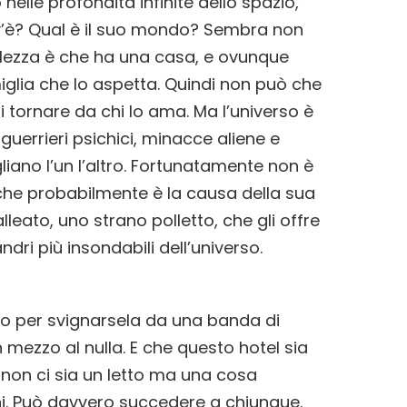
elle profondità infinite dello spazio,
v’è? Qual è il suo mondo? Sembra non
olezza è che ha una casa, e ovunque
miglia che lo aspetta. Quindi non può che
di tornare da chi lo ama. Ma l’universo è
 guerrieri psichici, minacce aliene e
iano l’un l’altro. Fortunatamente non è
e che probabilmente è la causa della sua
leato, uno strano polletto, che gli offre
ri più insondabili dell’universo.
co per svignarsela da una banda di
n mezzo al nulla. E che questo hotel sia
 non ci sia un letto ma una cosa
ni. Può davvero succedere a chiunque.