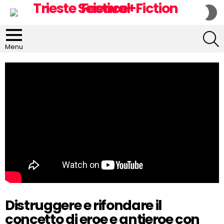
S
S
S
Menu
Distruggere e rifondare il
concetto di eroe e antieroe con