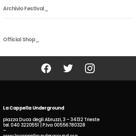
Archivio Festival_
Official Shop_
Facebook
Twitter
Instagram
La Cappella Underground
piazza Duca degli Abruzzi, 3 – 34132 Trieste
tel. 040 3220551 | P.Iva 00556780328
–
www.lacappellaunderground.org