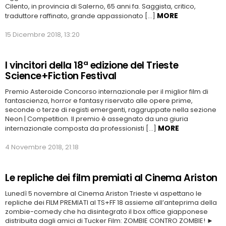
Cilento, in provincia di Salerno, 65 anni fa. Saggista, critico,
MORE
traduttore raffinato, grande appassionato […]
15 Dicembre 2018, 13:20
I vincitori della 18ª edizione del Trieste
Science+Fiction Festival
Premio Asteroide Concorso internazionale per il miglior film di
fantascienza, horror e fantasy riservato alle opere prime,
seconde o terze di registi emergenti, raggruppate nella sezione
Neon | Competition. Il premio è assegnato da una giuria
MORE
internazionale composta da professionisti […]
4 Novembre 2018, 21:18
Le repliche dei film premiati al Cinema Ariston
Lunedì 5 novembre al Cinema Ariston Trieste vi aspettano le
repliche dei FILM PREMIATI al TS+FF 18 assieme all’anteprima della
zombie-comedy che ha disintegrato il box office giapponese
distribuita dagli amici di Tucker Film: ZOMBIE CONTRO ZOMBIE! ►