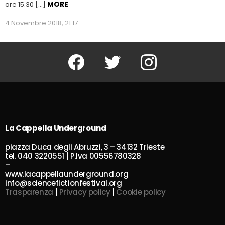
MORE
ore 15.30 […]
4 Novembre 2018, 21:17
Facebook
Twitter
Instagram
La Cappella Underground
piazza Duca degli Abruzzi, 3 – 34132 Trieste
tel. 040 3220551 | P.Iva 00556780328
–
www.lacappellaunderground.org
info@sciencefictionfestival.org
Trasparenza
|
Privacy policy
|
Cookie policy