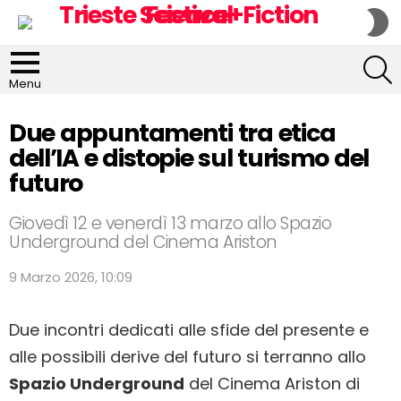
S
S
S
Menu
Due appuntamenti tra etica
dell’IA e distopie sul turismo del
futuro
Giovedì 12 e venerdì 13 marzo allo Spazio
Underground del Cinema Ariston
9 Marzo 2026, 10:09
Due incontri dedicati alle sfide del presente e
alle possibili derive del futuro si terranno allo
Spazio Underground
del Cinema Ariston di