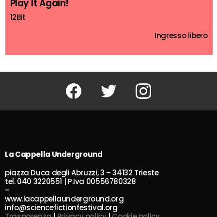
Play It Again!
12Bit
Ingresso libero
Facebook
Twitter
Instagram
La Cappella Underground
piazza Duca degli Abruzzi, 3 – 34132 Trieste
tel. 040 3220551 | P.Iva 00556780328
–
www.lacappellaunderground.org
info@sciencefictionfestival.org
Trasparenza
|
Privacy policy
|
Cookie policy