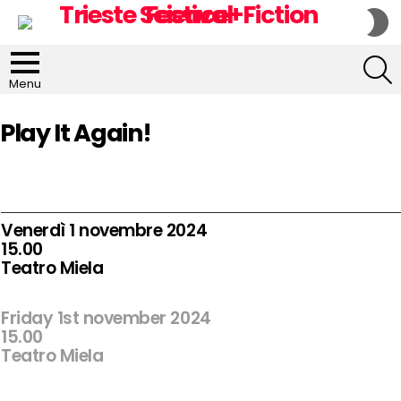
S
S
S
Menu
Play It Again!
Venerdì 1 novembre 2024
15.00
Teatro Miela
Friday 1st november 2024
15.00
Teatro Miela