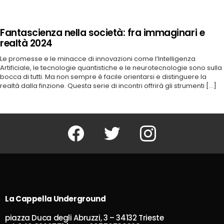
Fantascienza nella società: fra immaginari e
realtà 2024
Le promesse e le minacce di innovazioni come l’Intelligenza
Artificiale, le tecnologie quantistiche e le neurotecnologie sono sulla
bocca di tutti. Ma non sempre è facile orientarsi e distinguere la
realtà dalla finzione. Questa serie di incontri offrirà gli strumenti [...]
Facebook
Twitter
Instagram
La Cappella Underground
piazza Duca degli Abruzzi, 3 – 34132 Trieste