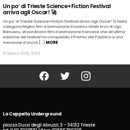
Un po’ di Trieste Science+Fiction Festival
arriva agli Oscar! 🚀
Un po’ di Trieste Science+Fiction Festival arriva agli Oscar! 🚀 Nella
categoria Miglior film d’animazione troviamo infatti Arco di Ugo
Bienvenu, straordinario film d’animazione francese che all’ultima
edizione del festival ha conquistato il Premio del Pubblico e una
MORE
menzione d’onore […]
10 Marzo 2026, 15:53
Facebook
Twitter
Instagram
La Cappella Underground
piazza Duca degli Abruzzi, 3 – 34132 Trieste