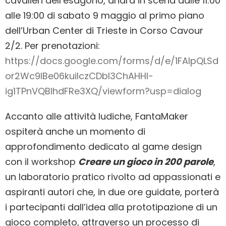
cavalieri dell’esagono, andrà in scena dalle 11:00
alle 19:00 di sabato 9 maggio al primo piano
dell’Urban Center di Trieste in Corso Cavour
2/2. Per prenotazioni:
https://docs.google.com/forms/d/e/1FAIpQLSd
or2Wc9lBe06kuiIczCDbl3ChAHHI-
ig1TPnVQBIhdFRe3XQ/viewform?usp=dialog
Accanto alle attività ludiche, FantaMaker
ospiterà anche un momento di
approfondimento dedicato al game design
con il workshop
Creare un gioco in 200 parole
,
un laboratorio pratico rivolto ad appassionati e
aspiranti autori che, in due ore guidate, porterà
i partecipanti dall’idea alla prototipazione di un
gioco completo, attraverso un processo di