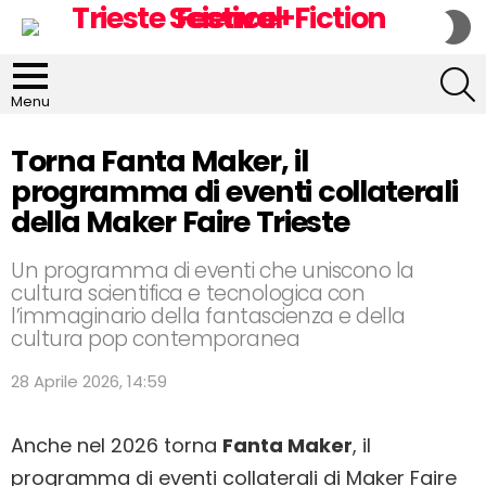
S
S
S
Menu
Torna Fanta Maker, il
programma di eventi collaterali
della Maker Faire Trieste
Un programma di eventi che uniscono la
cultura scientifica e tecnologica con
l’immaginario della fantascienza e della
cultura pop contemporanea
28 Aprile 2026, 14:59
Anche nel 2026 torna
Fanta Maker
, il
programma di eventi collaterali di Maker Faire