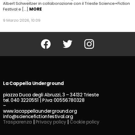
Albert Schweitzer in collaborazione con il Trieste Science+Fiction
MORE
Festival e […]
9 Marzo 2026, 10:09
Facebook
Twitter
Instagram
La Cappella Underground
piazza Duca degli Abruzzi, 3 – 34132 Trieste
tel. 040 3220551 | P.Iva 00556780328
–
www.lacappellaunderground.org
info@sciencefictionfestival.org
Trasparenza
|
Privacy policy
|
Cookie policy