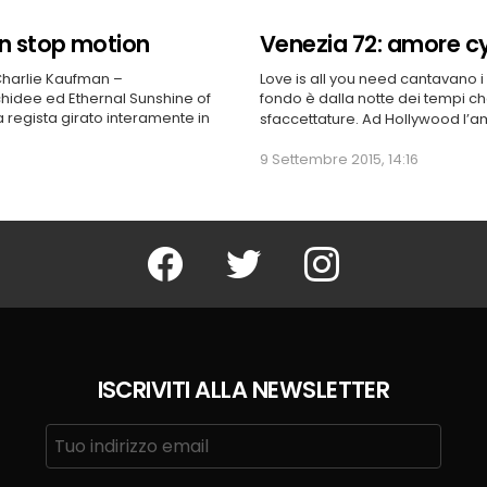
in stop motion
Venezia 72: amore c
 Charlie Kaufman –
Love is all you need cantavano i 
chidee ed Ethernal Sunshine of
fondo è dalla notte dei tempi che
 regista girato interamente in
sfaccettature. Ad Hollywood l’a
9 Settembre 2015, 14:16
Facebook
Twitter
Instagram
ISCRIVITI ALLA NEWSLETTER