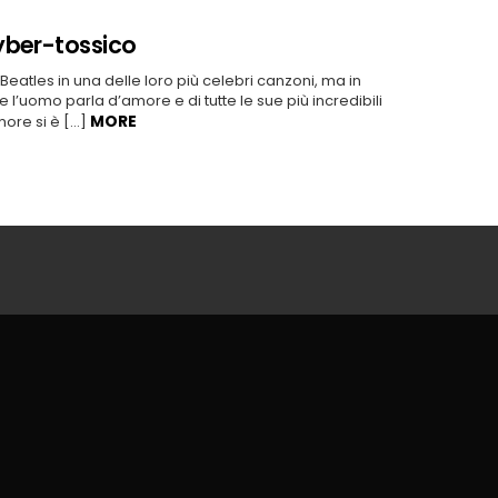
yber-tossico
Beatles in una delle loro più celebri canzoni, ma in
 l’uomo parla d’amore e di tutte le sue più incredibili
MORE
more si è […]