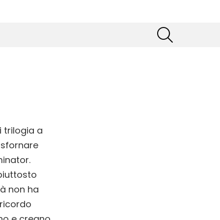
SEARCH
trilogia a
 sfornare
inator.
piuttosto
ità non ha
 ricordo
ano e creano