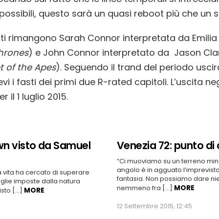
 possibili, questo sarà un quasi reboot più che un s
sti rimangono
Sarah Connor interpretata da Emilia
hrones
) e John Connor interpretato da Jason Cla
t of the Apes
). Seguendo il trand del periodo uscir
vi i fasti dei primi due R-rated capitoli.
L’uscita neg
r il 1 luglio 2015.
n visto da Samuel
Venezia 72: punto di 
“Ci muoviamo su un terreno mina
angolo è in agguato l’imprevisto,
la vita ha cercato di superare
fantasia. Non possiamo dare nien
soglie imposte dalla natura
MORE
nemmeno fra […]
MORE
isto […]
12 Settembre 2015, 12:45