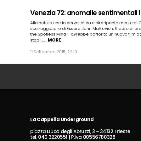
Venezia 72: anomalie sentimentali 
Alla notizia che la cervellotica e straripante mente di
sceneggiatore di Essere John Malkovich, Il ladro di or
the Spotless Mind – avrebbe partorito un nuovo film da
MORE
stop […]
11 Settembre 2015, 22:10
La Cappella Underground
piazza Duca degli Abruzzi, 3 – 34132 Trieste
tel. 040 3220551 | P.Iva 00556780328