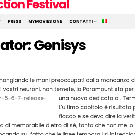
P
PRESS
MYMOVIES ONE
CONTATTI
ator: Genisys
2
 mangiando le mani preoccupati dalla mancanza di 
 i vostri neuroni, non temete, la Paramount sta per
una nuova dedicata a…
Term
L’ultimo capitolo è risultato 
fiacco e se devo dire la ver
la di memorabile dietro di sè, tanto che non me lo
cando sul fatto che le linee temporali si intrecci