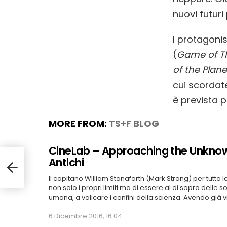
nuovi futuri
I protagoni
(
Game of T
of the Plane
cui scordate
è prevista pe
MORE FROM:
TS+F BLOG
CineLab – Approaching the Unknow
Antichi
Il capitano William Stanaforth (Mark Strong) per tutta 
non solo i propri limiti ma di essere al di sopra delle 
umana, a valicare i confini della scienza. Avendo già v
6 Dicembre 2016, 16:04