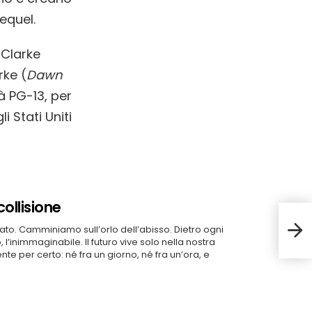
equel.
 Clarke
rke (
Dawn
à PG-13, per
li Stati Uniti
collisione
Rebu
to. Camminiamo sull’orlo dell’abisso. Dietro ogni
 l’inimmaginabile. Il futuro vive solo nella nostra
te per certo: né fra un giorno, né fra un’ora, e