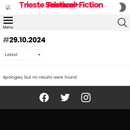
S
S
S
Menu
29.10.2024
Apologies, but no results were found.
Facebook
Twitter
Instagram