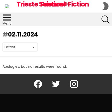
S
S
S
Menu
02.11.2024
Apologies, but no results were found.
Facebook
Twitter
Instagram