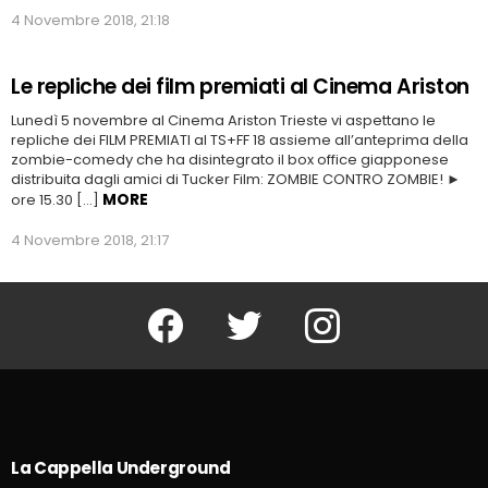
4 Novembre 2018, 21:18
Le repliche dei film premiati al Cinema Ariston
Lunedì 5 novembre al Cinema Ariston Trieste vi aspettano le
repliche dei FILM PREMIATI al TS+FF 18 assieme all’anteprima della
zombie-comedy che ha disintegrato il box office giapponese
distribuita dagli amici di Tucker Film: ZOMBIE CONTRO ZOMBIE! ►
MORE
ore 15.30 […]
4 Novembre 2018, 21:17
Facebook
Twitter
Instagram
La Cappella Underground