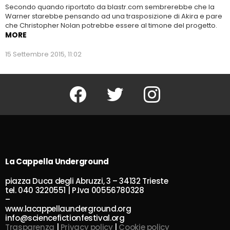
Secondo quando riportato da blastr.com sembrerebbe che la
Warner starebbe pensando ad una trasposizione di Akira e pare
che Christopher Nolan potrebbe essere al timone del progetto.
MORE
15 Settembre 2015, 11:02
Facebook
Twitter
Instagram
La Cappella Underground
piazza Duca degli Abruzzi, 3 – 34132 Trieste
tel. 040 3220551 | P.Iva 00556780328
–
www.lacappellaunderground.org
info@sciencefictionfestival.org
Trasparenza
|
Privacy policy
|
Cookie policy