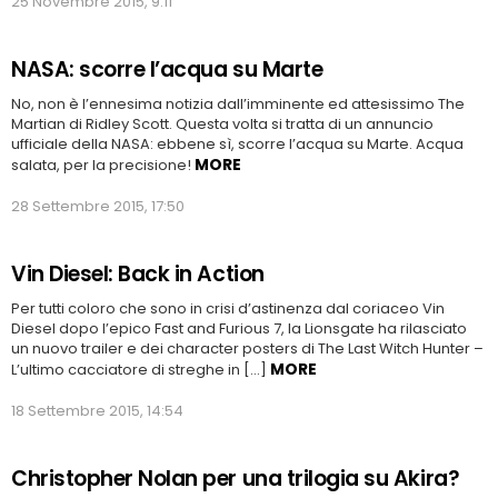
25 Novembre 2015, 9:11
NASA: scorre l’acqua su Marte
No, non è l’ennesima notizia dall’imminente ed attesissimo The
Martian di Ridley Scott. Questa volta si tratta di un annuncio
ufficiale della NASA: ebbene sì, scorre l’acqua su Marte. Acqua
MORE
salata, per la precisione!
28 Settembre 2015, 17:50
Vin Diesel: Back in Action
Per tutti coloro che sono in crisi d’astinenza dal coriaceo Vin
Diesel dopo l’epico Fast and Furious 7, la Lionsgate ha rilasciato
un nuovo trailer e dei character posters di The Last Witch Hunter –
MORE
L’ultimo cacciatore di streghe in […]
18 Settembre 2015, 14:54
Christopher Nolan per una trilogia su Akira?