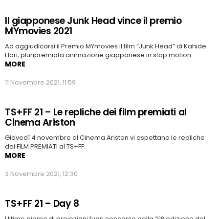
Il giapponese Junk Head vince il premio
MYmovies 2021
Ad aggiudicarsi il Premio MYmovies il film “Junk Head” di Kahide
Hori, pluripremiata animazione giapponese in stop motion.
MORE
11 Novembre 2021, 11:59
TS+FF 21 – Le repliche dei film premiati al
Cinema Ariston
Giovedì 4 novembre al Cinema Ariston vi aspettano le repliche
dei FILM PREMIATI al TS+FF.
MORE
3 Novembre 2021, 12:30
TS+FF 21 – Day 8
Ultimo giorno di proiezioni fuori concorso della 21° edizione del