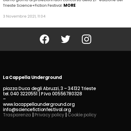
MORE
Trieste Science+Fiction Festival.
3 Novembre 2021, 11:04
Facebook
Twitter
Instagram
La Cappella Underground
piazza Duca degli Abruzzi, 3 – 34132 Trieste
tel. 040 3220551 | P.Iva 00556780328
–
www.lacappellaunderground.org
info@sciencefictionfestival.org
Trasparenza
|
Privacy policy
|
Cookie policy