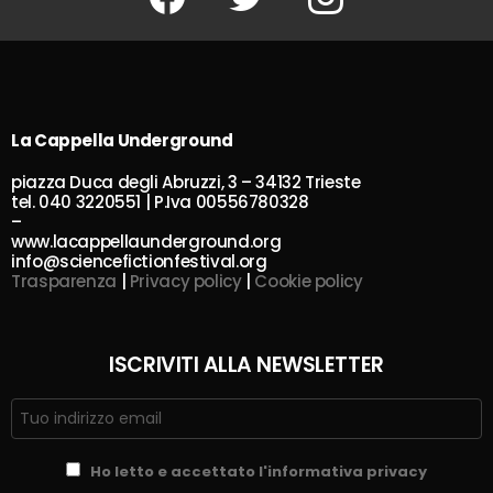
La Cappella Underground
piazza Duca degli Abruzzi, 3 – 34132 Trieste
tel. 040 3220551 | P.Iva 00556780328
–
www.lacappellaunderground.org
info@sciencefictionfestival.org
Trasparenza
|
Privacy policy
|
Cookie policy
ISCRIVITI ALLA NEWSLETTER
Ho letto e accettato l'informativa privacy