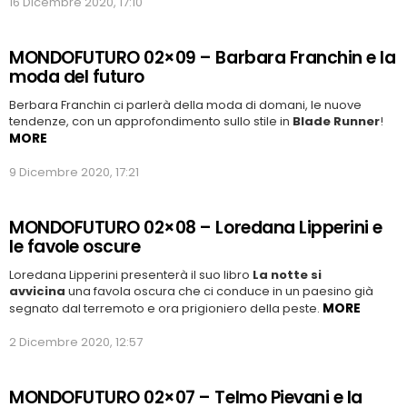
16 Dicembre 2020, 17:10
MONDOFUTURO 02×09 – Barbara Franchin e la
moda del futuro
Berbara Franchin ci parlerà della moda di domani, le nuove
tendenze, con un approfondimento sullo stile in
Blade Runner
!
MORE
9 Dicembre 2020, 17:21
MONDOFUTURO 02×08 – Loredana Lipperini e
le favole oscure
Loredana Lipperini presenterà il suo libro
La notte si
avvicina
una favola oscura che ci conduce in un paesino già
MORE
segnato dal terremoto e ora prigioniero della peste.
2 Dicembre 2020, 12:57
MONDOFUTURO 02×07 – Telmo Pievani e la