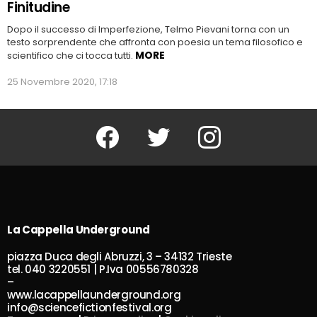
Finitudine
Dopo il successo di Imperfezione, Telmo Pievani torna con un
testo sorprendente che affronta con poesia un tema filosofico e
MORE
scientifico che ci tocca tutti.
25 Novembre 2020, 17:18
Facebook
Twitter
Instagram
La Cappella Underground
piazza Duca degli Abruzzi, 3 – 34132 Trieste
tel. 040 3220551 | P.Iva 00556780328
–
www.lacappellaunderground.org
info@sciencefictionfestival.org