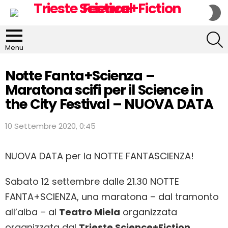
S
S
S
Menu
Notte Fanta+Scienza –
Maratona scifi per il Science in
the City Festival – NUOVA DATA
10 Settembre 2020, 0:45
NUOVA DATA per la NOTTE FANTASCIENZA!
Sabato 12 settembre dalle 21.30 NOTTE
FANTA+SCIENZA, una maratona – dal tramonto
all’alba – al
Teatro Miela
organizzata
organizzata dal
Trieste Science+Fiction