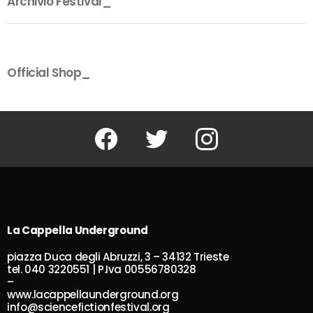
Archivio Festival_
Official Shop_
Facebook
Twitter
Instagram
La Cappella Underground
piazza Duca degli Abruzzi, 3 – 34132 Trieste
tel. 040 3220551 | P.Iva 00556780328
–
www.lacappellaunderground.org
info@sciencefictionfestival.org