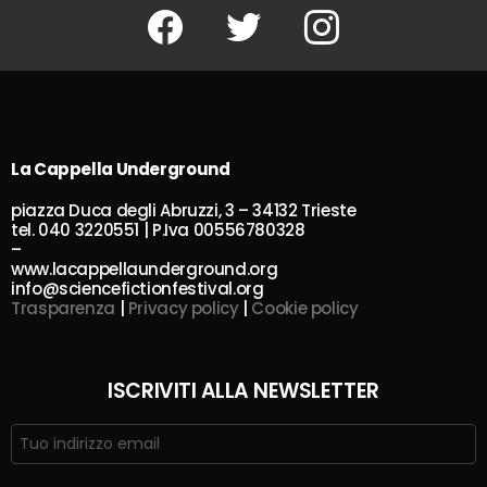
Facebook
Twitter
Instagram
La Cappella Underground
piazza Duca degli Abruzzi, 3 – 34132 Trieste
tel. 040 3220551 | P.Iva 00556780328
–
www.lacappellaunderground.org
info@sciencefictionfestival.org
Trasparenza
|
Privacy policy
|
Cookie policy
ISCRIVITI ALLA NEWSLETTER