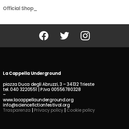
Official Shop_
Facebook
Twitter
Instagram
La Cappella Underground
piazza Duca degli Abruzzi, 3 – 34132 Trieste
tel. 040 3220551 | P.Iva 00556780328
–
www.lacappellaunderground.org
info@sciencefictionfestival.org
Trasparenza
|
Privacy policy
|
Cookie policy