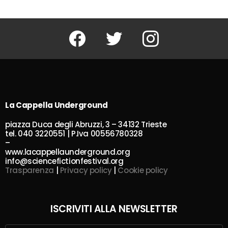
Facebook
Twitter
Instagram
La Cappella Underground
piazza Duca degli Abruzzi, 3 – 34132 Trieste
tel. 040 3220551 | P.Iva 00556780328
–
www.lacappellaunderground.org
info@sciencefictionfestival.org
Trasparenza
|
Privacy policy
|
Cookie policy
ISCRIVITI ALLA NEWSLETTER