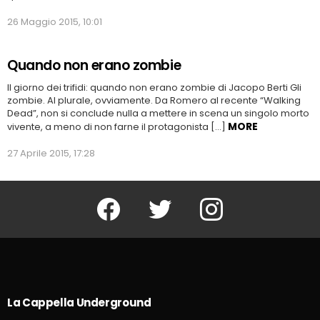
26 Maggio 2015, 10:01
Quando non erano zombie
Il giorno dei trifidi: quando non erano zombie di Jacopo Berti Gli
zombie. Al plurale, ovviamente. Da Romero al recente “Walking
Dead”, non si conclude nulla a mettere in scena un singolo morto
MORE
vivente, a meno di non farne il protagonista […]
27 Aprile 2015, 17:28
Facebook
Twitter
Instagram
La Cappella Underground