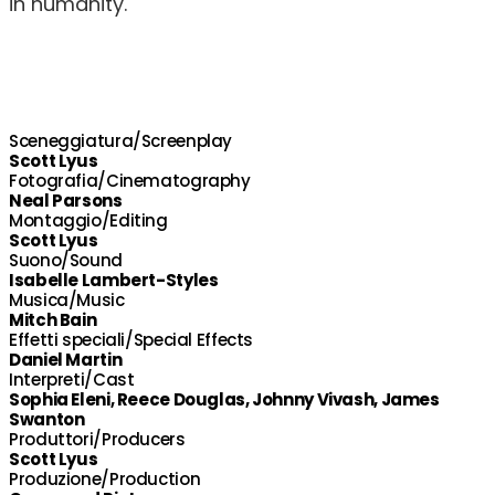
in humanity.
Sceneggiatura/Screenplay
Scott Lyus
Fotografia/Cinematography
Neal Parsons
Montaggio/Editing
Scott Lyus
Suono/Sound
Isabelle Lambert-Styles
Musica/Music
Mitch Bain
Effetti speciali/Special Effects
Daniel Martin
Interpreti/Cast
Sophia Eleni, Reece Douglas, Johnny Vivash, James
Swanton
Produttori/Producers
Scott Lyus
Produzione/Production