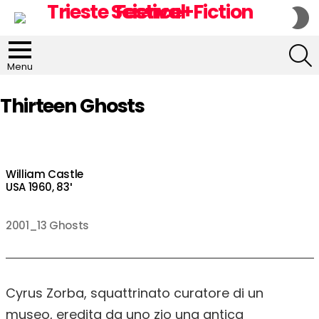
S
S
S
Menu
Thirteen Ghosts
William Castle
USA 1960, 83′
2001_13 Ghosts
Cyrus Zorba, squattrinato curatore di un
museo, eredita da uno zio una antica