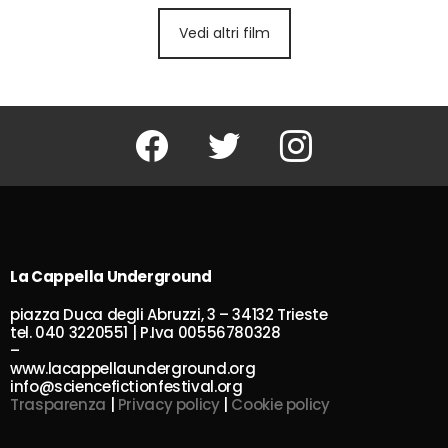
Vedi altri film
Facebook
Twitter
Instagram
La Cappella Underground
piazza Duca degli Abruzzi, 3 – 34132 Trieste
tel. 040 3220551 | P.Iva 00556780328
–
www.lacappellaunderground.org
info@sciencefictionfestival.org
Trasparenza
|
Privacy policy
|
Cookie policy