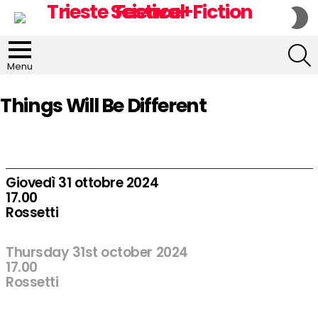
S
S
S
Menu
Things Will Be Different
Giovedì 31 ottobre 2024
17.00
Rossetti
Thursday 31st october 2024
17.00
Rossetti