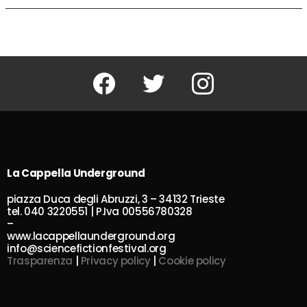
Facebook
Twitter
Instagram
La Cappella Underground
piazza Duca degli Abruzzi, 3 – 34132 Trieste
tel. 040 3220551 | P.Iva 00556780328
–
www.lacappellaunderground.org
info@sciencefictionfestival.org
Trasparenza
|
Privacy policy
|
Cookie policy