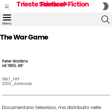
S
S
S
Menu
The War Game
Peter Watkins
UK 1965, 48′
1967_FIFF
2003_Asteroids
Documentario televisivo, ma distribuito nelle