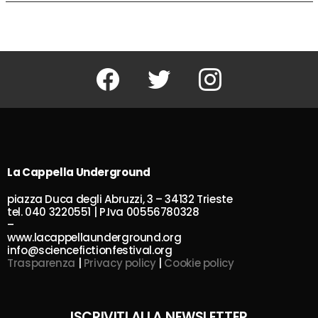
Facebook
Twitter
Instagram
La Cappella Underground
piazza Duca degli Abruzzi, 3 – 34132 Trieste
tel. 040 3220551 | P.Iva 00556780328
–
www.lacappellaunderground.org
info@sciencefictionfestival.org
Trasparenza
|
Privacy policy
|
Cookie policy
ISCRIVITI ALLA NEWSLETTER