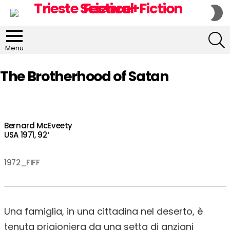
S
S
S
Menu
The Brotherhood of Satan
Bernard McEveety
USA 1971, 92′
1972_FIFF
Una famiglia, in una cittadina nel deserto, è
tenuta prigioniera da una setta di anziani