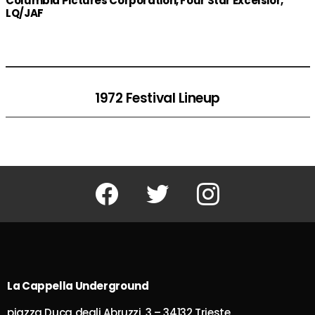
Columbia Pictures Corporation, Four Star Excelsior,
LQ/JAF
1972 Festival Lineup
Facebook
Twitter
Instagram
La Cappella Underground
piazza Duca degli Abruzzi, 3 – 34132 Trieste