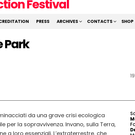
CREDITATION
PRESS
ARCHIVES
CONTACTS
SHOP
e Park
19
S
 minacciati da una grave crisi ecologica
M
le per la sopravvivenza. Invano, sulla Terra,
F
D
e a loro essenziali. L’extraterrestre, che