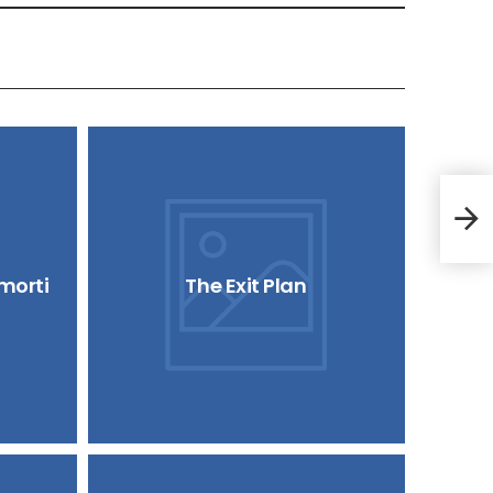
Terr
 morti
The Exit Plan