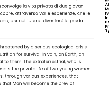
M
A
sconvolge la vita privata di due giovani
M
copre, attraverso varie esperienze, che le
Iv
In
ano, per cui l’Uomo diventerà la preda
Ba
P
T
threatened by a serious ecological crisis
ition for survival. In vain, on Earth, an
l to them. The extraterrestrial, who is
upsets the private life of two young women
s, through various experiences, that
o that Man will become the prey of