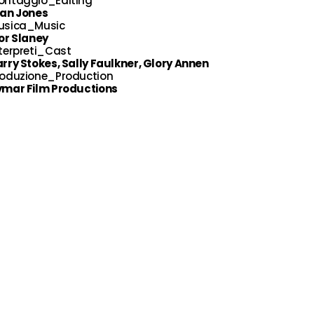
ontaggio_Editing
lan Jones
usica_Music
or Slaney
terpreti_Cast
rry Stokes, Sally Faulkner, Glory Annen
roduzione_Production
ymar Film Productions