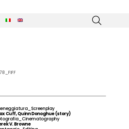
SEARCH
78_FIFF
ceneggiatura_Screenplay
ax Cuff, Quinn Donoghue (story)
otografia_Cinematography
erek V. Browne