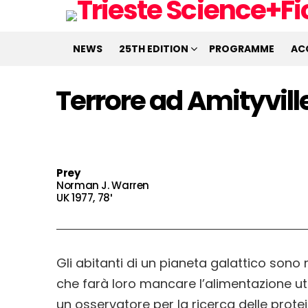
NEWS
25TH EDITION
PROGRAMME
AC
Terrore ad Amityvill
Prey
Norman J. Warren
UK 1977, 78′
Gli abitanti di un pianeta galattico sono
che farà loro mancare l’alimentazione uti
un osservatore per la ricerca delle protein