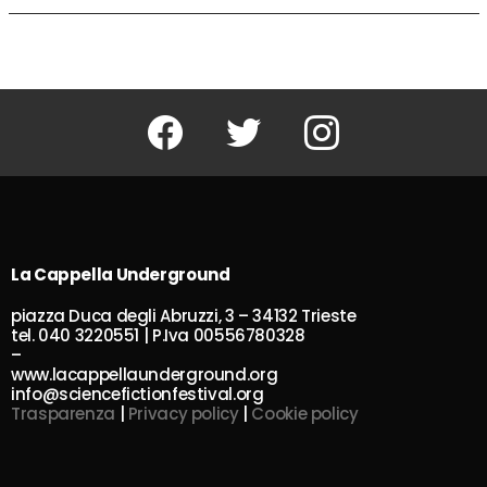
Facebook
Twitter
Instagram
La Cappella Underground
piazza Duca degli Abruzzi, 3 – 34132 Trieste
tel. 040 3220551 | P.Iva 00556780328
–
www.lacappellaunderground.org
info@sciencefictionfestival.org
Trasparenza
|
Privacy policy
|
Cookie policy