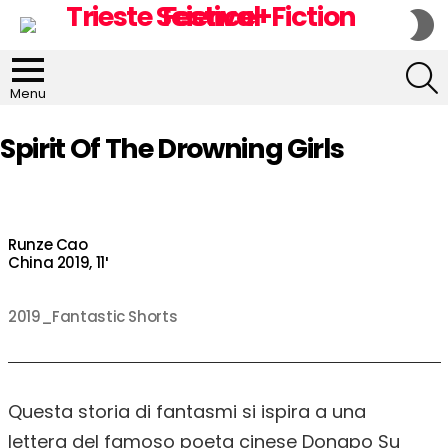
S
S
S
Menu
Spirit Of The Drowning Girls
Runze Cao
China 2019, 11′
2019_Fantastic Shorts
Questa storia di fantasmi si ispira a una
lettera del famoso poeta cinese Dongpo Su