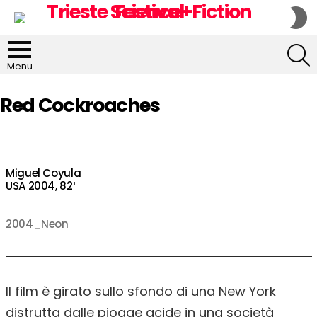
S
S
S
Menu
Red Cockroaches
Miguel Coyula
USA 2004, 82′
2004_Neon
Il film è girato sullo sfondo di una New York
distrutta dalle piogge acide in una società