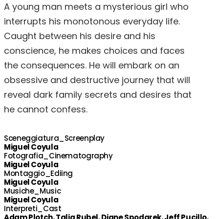
A young man meets a mysterious girl who
interrupts his monotonous everyday life.
Caught between his desire and his
conscience, he makes choices and faces
the consequences. He will embark on an
obsessive and destructive journey that will
reveal dark family secrets and desires that
he cannot confess.
Sceneggiatura_Screenplay
Miguel Coyula
Fotografia_Cinematography
Miguel Coyula
Montaggio_Ediing
Miguel Coyula
Musiche_Music
Miguel Coyula
Interpreti_Cast
Adam Plotch, Talia Rubel, Diane Spodarek, Jeff Pucillo,