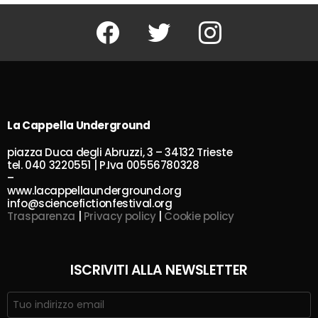
Facebook
Twitter
Instagram
La Cappella Underground
piazza Duca degli Abruzzi, 3 – 34132 Trieste
tel. 040 3220551 | P.Iva 00556780328
–
www.lacappellaunderground.org
info@sciencefictionfestival.org
Trasparenza
|
Privacy policy
|
Cookie policy
ISCRIVITI ALLA NEWSLETTER