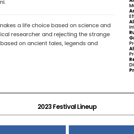
A
ni.
M
A
Ef
A
 makes a life choice based on science and
In
R
cal researcher and rejecting the strange
G
, based on ancient tales, legends and
P
A
P
R
Di
P
2023 Festival Lineup