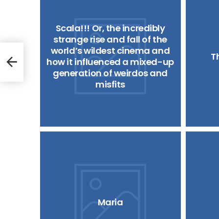
Scala!!! Or, the incredibly
strange rise and fall of the
world’s wildest cinema and
T
how it influenced a mixed-up
generation of weirdos and
misfits
Maria