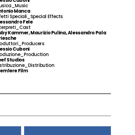
lessio Cuboni
usica_Music
ntonio Manca
fetti Speciali_Special Effects
lessandro Fele
terpreti_Cast
uby Kammer, Maurizio Pulina, Alessandro Pala
riesche
roduttori_Producers
lessio Cuboni
roduzione_Production
eef Studios
stribuzione_Distribution
rem1ere Film