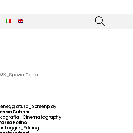
SEARCH
023_Spazio Corto
ceneggiatura_Screenplay
lessio Cuboni
otografia_Cinematography
ndrea Folino
ontaggio_Editing