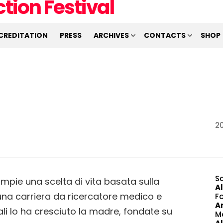
CREDITATION
PRESS
ARCHIVES
CONTACTS
SHOP
2
S
mpie una scelta di vita basata sulla
A
una carriera da ricercatore medico e
F
A
ali lo ha cresciuto la madre, fondate su
M