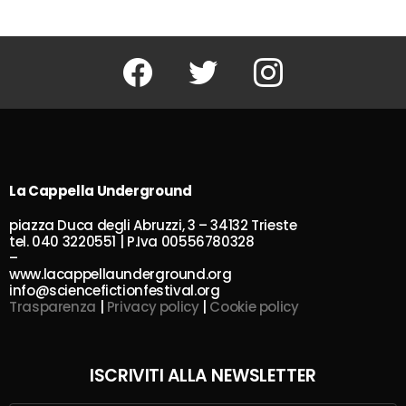
Facebook
Twitter
Instagram
La Cappella Underground
piazza Duca degli Abruzzi, 3 – 34132 Trieste
tel. 040 3220551 | P.Iva 00556780328
–
www.lacappellaunderground.org
info@sciencefictionfestival.org
Trasparenza
|
Privacy policy
|
Cookie policy
ISCRIVITI ALLA NEWSLETTER