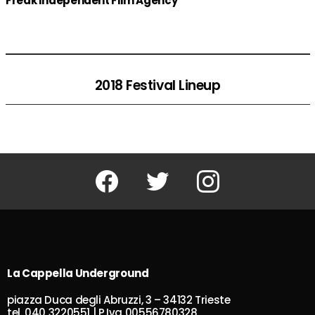
Freak Independent Film Agency
2018 Festival Lineup
Facebook
Twitter
Instagram
La Cappella Underground
piazza Duca degli Abruzzi, 3 – 34132 Trieste
tel. 040 3220551 | P.Iva 00556780328