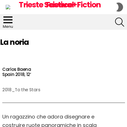
S
S
S
Menu
La noria
Carlos Baena
Spain 2018, 12’
2018_To the Stars
Un ragazzino che adora disegnare e
costruire ruote panoramiche in scala