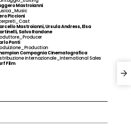
ontaggio_Editing
uggero Mastroianni
usica_Music
ero Piccioni
terpreti_Cast
rcello Mastroianni, Ursula Andress, Elsa
rtinelli, Salvo Randone
roduttore_Producer
rlo Ponti
roduizione_Production
hampion Compagnia Cinematografica
stribuzione internazionale_International Sales
rf Film
[REC