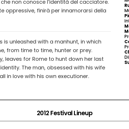
M
, che non conosce l’identità del cacciatore.
R
 oppressive, finirà per innamorarsi della
M
Pi
In
Ma
Ma
P
als is unleashed with a manhunt, in which
Ca
P
 from time to time, hunter or prey.
C
Di
ry, leaves for Rome to hunt down her last
Su
 identity. The man, obsessed with his wife
all in love with his own executioner.
2012 Festival Lineup