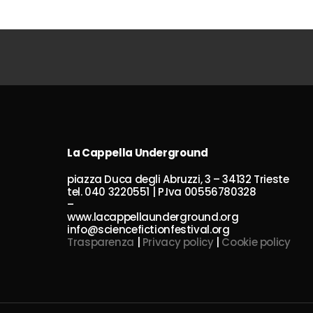
La Cappella Underground
piazza Duca degli Abruzzi, 3 – 34132 Trieste
tel. 040 3220551 | P.Iva 00556780328
–
www.lacappellaunderground.org
info@sciencefictionfestival.org
Trasparenza
|
Privacy policy
|
Cookie policy