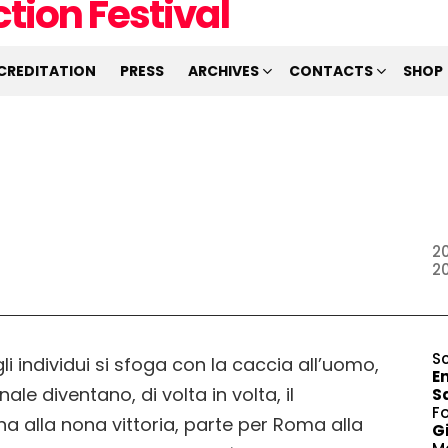
CREDITATION
PRESS
ARCHIVES
CONTACTS
SHOP
2
2
S
li individui si sfoga con la caccia all’uomo,
En
ale diventano, di volta in volta, il
Sa
F
a alla nona vittoria, parte per Roma alla
G