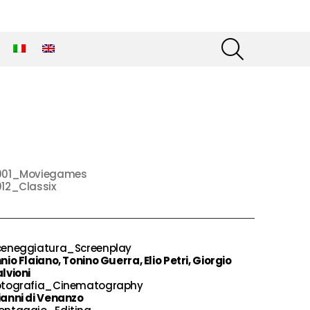
SEARCH
001_Moviegames
012_Classix
ceneggiatura_Screenplay
nio Flaiano, Tonino Guerra, Elio Petri, Giorgio
lvioni
otografia_Cinematography
ianni di Venanzo