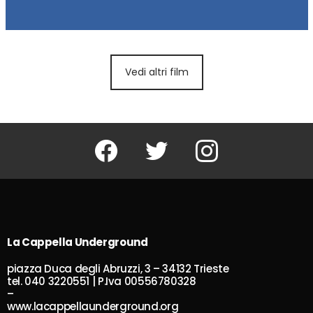
Vedi altri film
Facebook
Twitter
Instagram
La Cappella Underground
piazza Duca degli Abruzzi, 3 – 34132 Trieste
tel. 040 3220551 | P.Iva 00556780328
–
www.lacappellaunderground.org