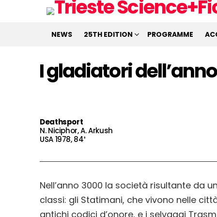
NEWS
25TH EDITION
PROGRAMME
AC
I gladiatori dell’ann
Deathsport
N. Niciphor, A. Arkush
USA 1978, 84′
NeIl’anno 3000 la società risultante da una
classi: gli Statimani, che vivono nelle cit
antichi codici d’onore, e i selvaggi Trasm