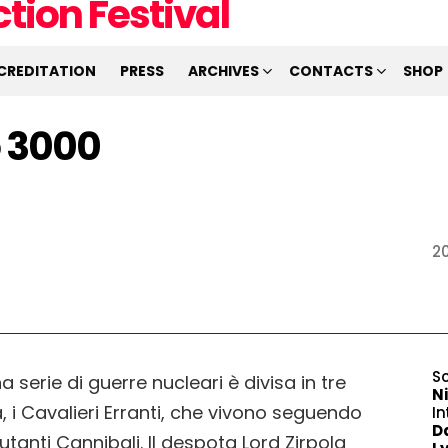
CREDITATION
PRESS
ARCHIVES
CONTACTS
SHOP
o 3000
2
S
 serie di guerre nucleari è divisa in tre
Ni
tà, i Cavalieri Erranti, che vivono seguendo
In
Da
utanti Cannibali. Il despota Lord Zirpola