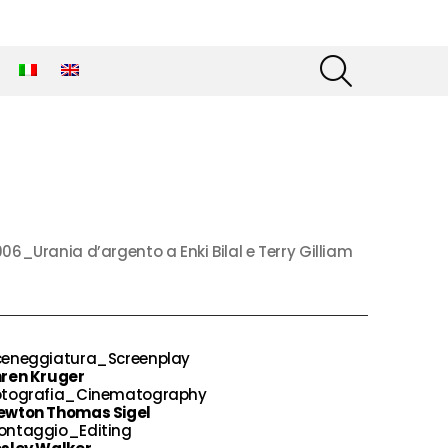
SEARCH
06_Urania d’argento a Enki Bilal e Terry Gilliam
ceneggiatura_Screenplay
hren Kruger
otografia_Cinematography
ewton Thomas Sigel
ontaggio_Editing