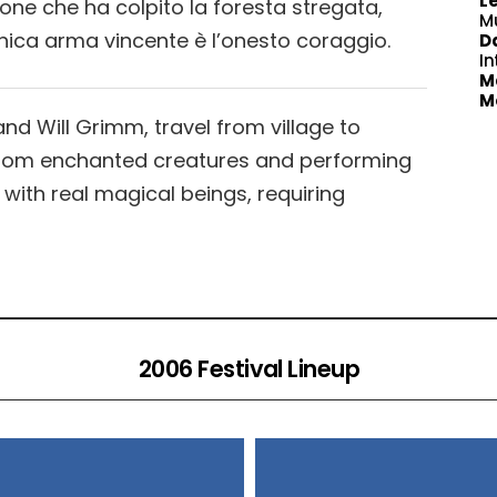
L
one che ha colpito la foresta stregata,
M
unica arma vincente è l’onesto coraggio.
Da
In
M
M
and Will Grimm, travel from village to
 from enchanted creatures and performing
 with real magical beings, requiring
2006 Festival Lineup