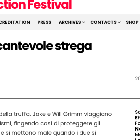
CREDITATION
PRESS
ARCHIVES
CONTACTS
SHOP
incantevole strega
20
S
i della truffa, Jake e Will Grimm viaggiano
E
ismi, fingendo così di proteggere gli
F
N
ose si mettono male quando i due si
M