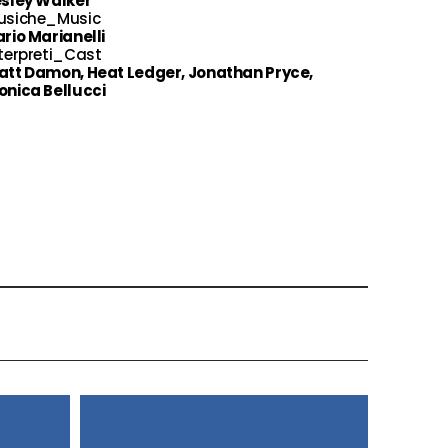
esley Walker
usiche_Music
rio Marianelli
terpreti_Cast
att Damon, Heat Ledger, Jonathan Pryce,
onica Bellucci