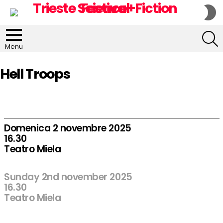
S
S
S
Menu
Hell Troops
Domenica 2 novembre 2025
16.30
Teatro Miela
Sunday 2nd november 2025
16.30
Teatro Miela