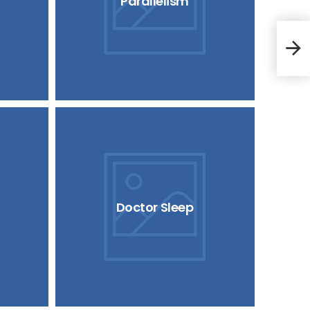
Parallelism
Hom
Doctor Sleep