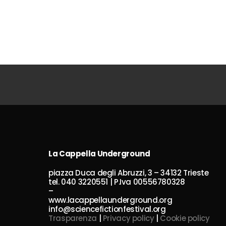
La Cappella Underground
piazza Duca degli Abruzzi, 3 – 34132 Trieste
tel. 040 3220551 | P.Iva 00556780328
–
www.lacappellaunderground.org
info@sciencefictionfestival.org
Trasparenza
|
Privacy policy
|
Cookie policy