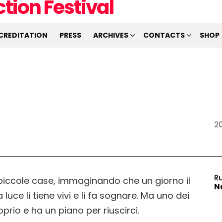
CREDITATION
PRESS
ARCHIVES
CONTACTS
SHOP
2
R
o piccole case, immaginando che un giorno il
N
 luce li tiene vivi e li fa sognare. Ma uno dei
prio e ha un piano per riuscirci.