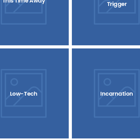
This Time Away
Trigger
Low-Tech
Incarnation