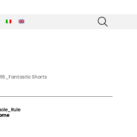
SEARCH
016_Fantastic Shorts
uole_Rule
ome