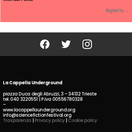
Biglietto →
Facebook
Twitter
Instagram
La Cappella Underground
piazza Duca degli Abruzzi, 3 – 34132 Trieste
tel. 040 3220551 | P.Iva 00556780328
–
www.lacappellaunderground.org
info@sciencefictionfestival.org
Trasparenza
|
Privacy policy
|
Cookie policy