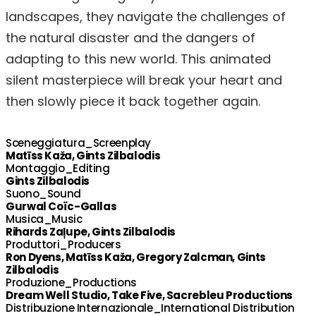
landscapes, they navigate the challenges of
the natural disaster and the dangers of
adapting to this new world. This animated
silent masterpiece will break your heart and
then slowly piece it back together again.
Sceneggiatura_Screenplay
Matīss Kaža, Gints Zilbalodis
Montaggio_Editing
Gints Zilbalodis
Suono_Sound
Gurwal Coïc-Gallas
Musica_Music
Rihards Zaļupe, Gints Zilbalodis
Produttori_Producers
Ron Dyens, Matīss Kaža, Gregory Zalcman, Gints
Zilbalodis
Produzione_Productions
Dream Well Studio, Take Five, Sacrebleu Productions
Distribuzione Internazionale_International Distribution