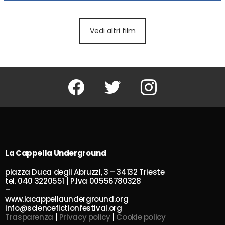
Vedi altri film
Facebook
Twitter
Instagram
La Cappella Underground
piazza Duca degli Abruzzi, 3 – 34132 Trieste
tel. 040 3220551 | P.Iva 00556780328
–
www.lacappellaunderground.org
info@sciencefictionfestival.org
Trasparenza
|
Privacy policy
|
Cookie policy