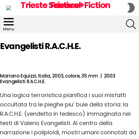
S
S
S
Menu
Evangelisti R.A.C.H.E.
Mariano Equizzi, Italia, 2003, colore, 35 mm | 2003
Evangelisti R.A.C.H.E.
Una logica terroristica pianifica i suoi misfatti
occultata tra le pieghe piu’ buie della storia: la
R.A.C.H.E. (vendetta in tedesco) immaginata nei
testi di Valerio Evangelisti. Al centro della
narrazione i poliploidi, mostri umani connotati da