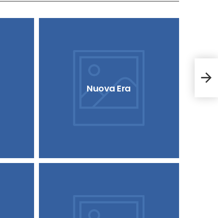
Firef
Nuova Era