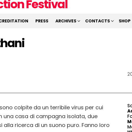
CREDITATION
PRESS
ARCHIVES
CONTACTS
SHOP
thani
2
S
ono colpite da un terribile virus per cui
A
 In una casa di campagna isolata, due
F
M
i alla ricerca di un suono puro. Fanno loro
M