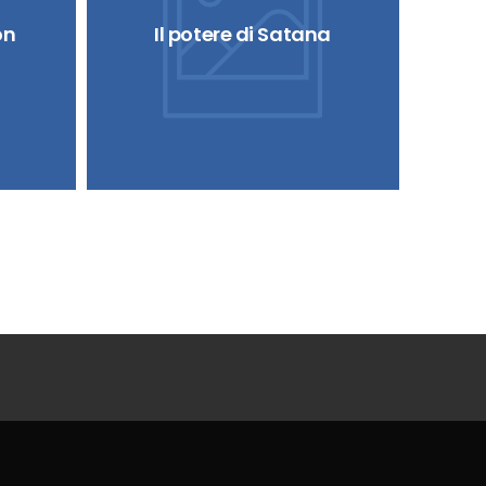
on
Il potere di Satana