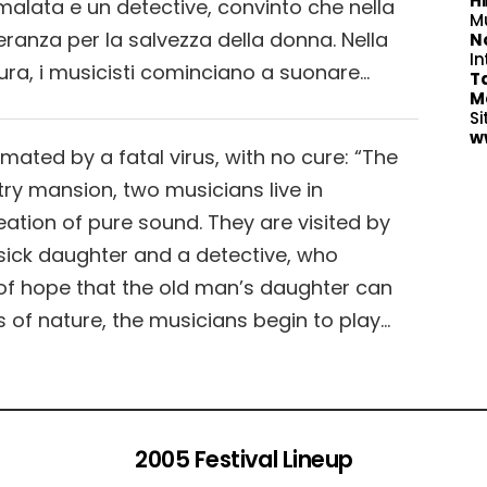
H
malata e un detective, convinto che nella
M
ranza per la salvezza della donna. Nella
N
In
ra, i musicisti cominciano a suonare…
T
M
Si
ww
mated by a fatal virus, with no cure: “The
ry mansion, two musicians live in
eation of pure sound. They are visited by
sick daughter and a detective, who
d of hope that the old man’s daughter can
ss of nature, the musicians begin to play…
2005 Festival Lineup