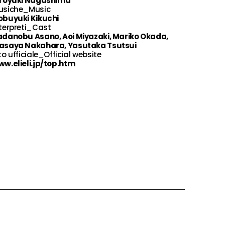
iroyuki Nagashima
usiche_Music
obuyuki Kikuchi
terpreti_Cast
adanobu Asano, Aoi Miyazaki, Mariko Okada,
asaya Nakahara, Yasutaka Tsutsui
to ufficiale_Official website
w.elieli.jp/top.htm