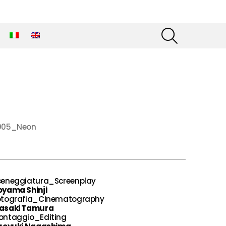
SEARCH
005_Neon
ceneggiatura_Screenplay
oyama Shinji
otografia_Cinematography
asaki Tamura
ontaggio_Editing