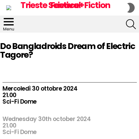
S
S
S
Menu
Do Bangladroids Dream of Electric
Tagore?
Mercoledì 30 ottobre 2024
21.00
Sci-Fi Dome
Wednesday 30th october 2024
21.00
Sci-Fi Dome