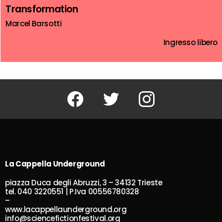
Transformation
Marcel Barsotti
Ingresso libero
Facebook
Twitter
Instagram
La Cappella Underground
piazza Duca degli Abruzzi, 3 – 34132 Trieste
tel. 040 3220551 | P.Iva 00556780328
–
www.lacappellaunderground.org
info@sciencefictionfestival.org