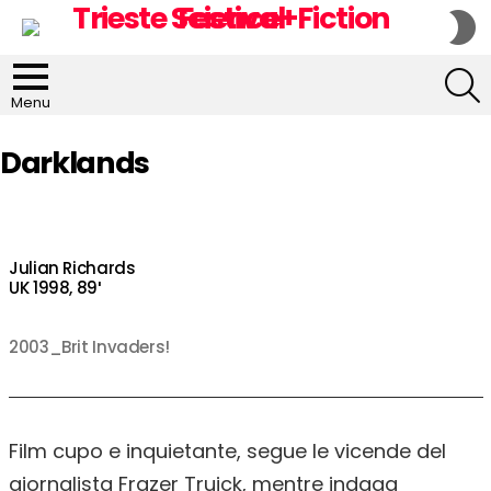
S
S
S
Menu
Darklands
Julian Richards
UK 1998, 89′
2003_Brit Invaders!
Film cupo e inquietante, segue le vicende del
giornalista Frazer Truick, mentre indaga