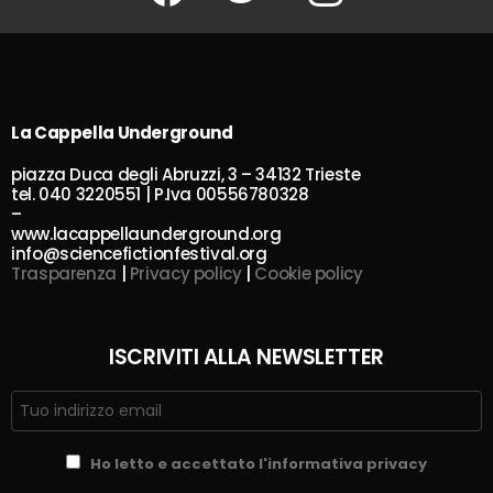
La Cappella Underground
piazza Duca degli Abruzzi, 3 – 34132 Trieste
tel. 040 3220551 | P.Iva 00556780328
–
www.lacappellaunderground.org
info@sciencefictionfestival.org
Trasparenza
|
Privacy policy
|
Cookie policy
ISCRIVITI ALLA NEWSLETTER
Ho letto e accettato l'informativa privacy