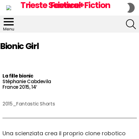
S
S
S
Menu
Bionic Girl
La fille bionic
Stéphanie Cabdevila
France 2015, 14’
2015_Fantastic Shorts
Una scienziata crea il proprio clone robotico