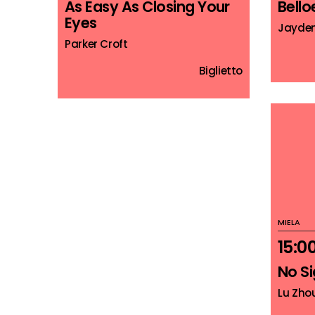
As Easy As Closing Your
Bello
Eyes
Jayde
Parker Croft
Biglietto
MIELA
15:0
No Si
Lu Zho