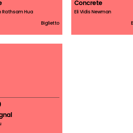
e
Concrete
n Rathsam Hua
Eli Vidis Newman
Biglietto
0
gnal
u