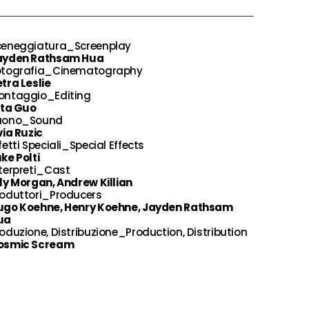
ceneggiatura_Screenplay
ayden Rathsam Hua
otografia_Cinematography
tra Leslie
ontaggio_Editing
ita Guo
uono_Sound
via Ruzic
fetti Speciali_Special Effects
ke Polti
terpreti_Cast
ly Morgan, Andrew Killian
roduttori_Producers
ugo Koehne, Henry Koehne, Jayden Rathsam
ua
oduzione, Distribuzione_Production, Distribution
osmic Scream