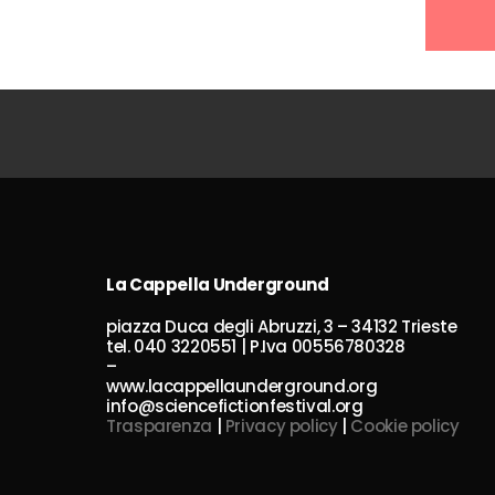
La Cappella Underground
piazza Duca degli Abruzzi, 3 – 34132 Trieste
tel. 040 3220551 | P.Iva 00556780328
–
www.lacappellaunderground.org
info@sciencefictionfestival.org
Trasparenza
|
Privacy policy
|
Cookie policy