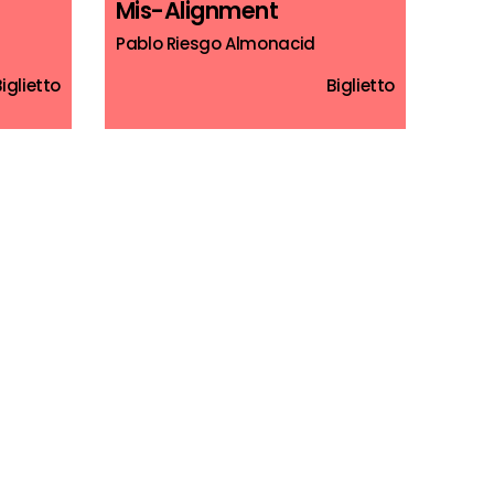
Mis-Alignment
Pablo Riesgo Almonacid
Biglietto
Biglietto