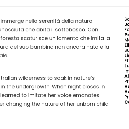
S
i immerge nella serenità della natura
J
conosciuta che abita il sottobosco. Con
F
Pe
la foresta scaturisce un lamento che imita la
M
El
tura del suo bambino non ancora nato e la
S
ale.
Li
Ef
Lu
In
Al
alian wilderness to soak in nature’s
P
in the undergrowth. When night closes in
H
H
learned to imitate her voice emanates
Pr
C
ver changing the nature of her unborn child