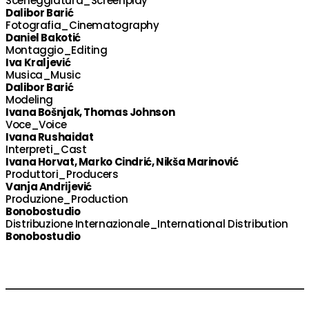
Sceneggiatura_Screenplay
Dalibor Barić
Fotografia_Cinematography
Daniel Bakotić
Montaggio_Editing
Iva Kraljević
Musica_Music
Dalibor Barić
Modeling
Ivana Bošnjak, Thomas Johnson
Voce_Voice
Ivana Rushaidat
Interpreti_Cast
Ivana Horvat, Marko Cindrić, Nikša Marinović
Produttori_Producers
Vanja Andrijević
Produzione_Production
Bonobostudio
Distribuzione Internazionale_International Distribution
Bonobostudio