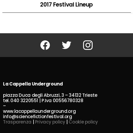
2017 Festival Lineup
Facebook
Twitter
Instagram
La Cappella Underground
piazza Duca degli Abruzzi, 3 – 34132 Trieste
tel. 040 3220551 | P.Iva 00556780328
–
www.lacappellaunderground.org
info@sciencefictionfestival.org
Trasparenza
|
Privacy policy
|
Cookie policy